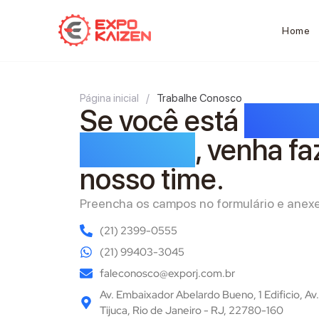
Home
Página inicial
/
Trabalhe Conosco
Se você está
pront
desafios
, venha fa
nosso time.
Preencha os campos no formulário e anexe 
(21) 2399-0555
(21) 99403-3045
faleconosco@exporj.com.br
Av. Embaixador Abelardo Bueno, 1 Edificio, Av.
Tijuca, Rio de Janeiro - RJ, 22780-160