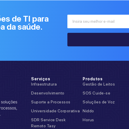
es de TI para
ea da saúde.
Serviços
Produtos
Infraestrutura
Gestão de Leitos
Desenvolvimento
SOS Cuide-se
 soluções
Suporte a Processos
Soluções de Voz
rocessos,
Universidade Corporativa
Niddo
.
SDR Service Desk
Horus
Remoto Tasy